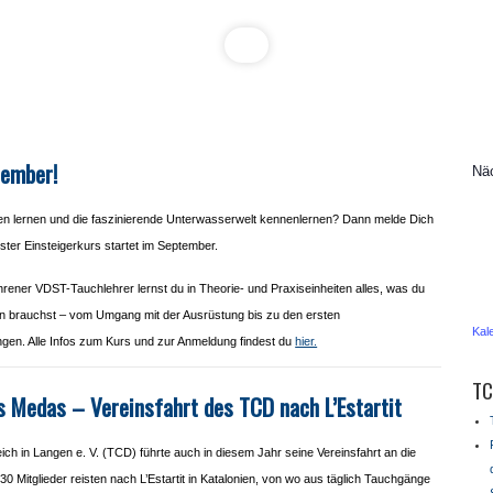
tember!
Näc
n lernen und die faszinierende Unterwasserwelt kennenlernen? Dann melde Dich
ster Einsteigerkurs startet im September.
hrener VDST-Tauchlehrer lernst du in Theorie- und Praxiseinheiten alles, was du
en brauchst – vom Umgang mit der Ausrüstung bis zu den ersten
Kal
gen. Alle Infos zum Kurs und zur Anmeldung findest du
hier.
TC
s Medas – Vereinsfahrt des TCD nach L’Estartit
ich in Langen e. V. (TCD) führte auch in diesem Jahr seine Vereinsfahrt an die
0 Mitglieder reisten nach L’Estartit in Katalonien, von wo aus täglich Tauchgänge