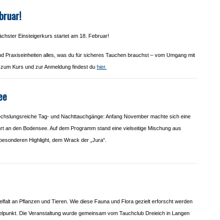
bruar!
hster Einsteigerkurs startet am 18. Februar!
und Praxiseinheiten alles, was du für sicheres Tauchen brauchst – vom Umgang mit
s zum Kurs und zur Anmeldung findest du
hier.
ee
echslungsreiche Tag- und Nachttauchgänge: Anfang November machte sich eine
 an den Bodensee. Auf dem Programm stand eine vielseitige Mischung aus
esonderen Highlight, dem Wrack der „Jura“.
elfalt an Pflanzen und Tieren. Wie diese Fauna und Flora gezielt erforscht werden
ttelpunkt. Die Veranstaltung wurde gemeinsam vom Tauchclub Dreieich in Langen