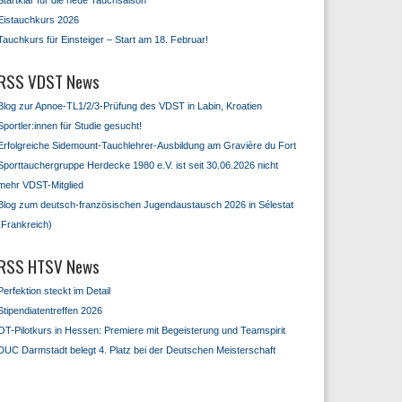
Startklar für die neue Tauchsaison
Eistauchkurs 2026
Tauchkurs für Einsteiger – Start am 18. Februar!
VDST News
Blog zur Apnoe-TL1/2/3-Prüfung des VDST in Labin, Kroatien
Sportler:innen für Studie gesucht!
Erfolgreiche Sidemount-Tauchlehrer-Ausbildung am Gravière du Fort
Sporttauchergruppe Herdecke 1980 e.V. ist seit 30.06.2026 nicht
mehr VDST-Mitglied
Blog zum deutsch-französischen Jugendaustausch 2026 in Sélestat
(Frankreich)
HTSV News
Perfektion steckt im Detail
Stipendiatentreffen 2026
OT-Pilotkurs in Hessen: Premiere mit Begeisterung und Teamspirit
DUC Darmstadt belegt 4. Platz bei der Deutschen Meisterschaft