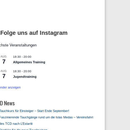
Folge uns auf Instagram
hste Veranstaltungen
AUG.
18:30
-
20:00
7
Allgemeines Training
AUG.
18:30
-
20:00
7
Jugendtraining
ender anzeigen
D News
Tauchkurs für Einsteiger – Start Ende September!
Faszinierende Tauchgänge rund um die Islas Medas – Vereinsfahrt
des TCD nach L’Estartit