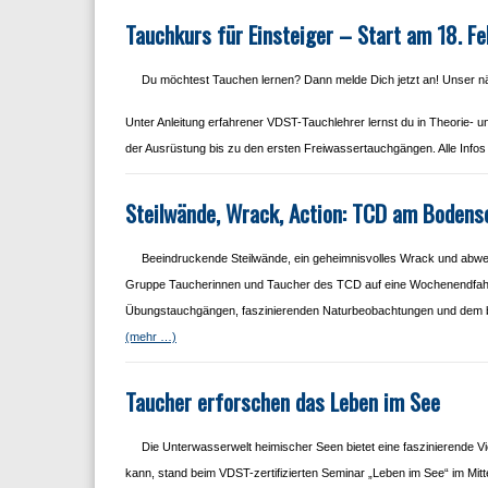
Tauchkurs für Einsteiger – Start am 18. Fe
Du möchtest Tauchen lernen? Dann melde Dich jetzt an! Unser näc
Unter Anleitung erfahrener VDST-Tauchlehrer lernst du in Theorie- 
der Ausrüstung bis zu den ersten Freiwassertauchgängen. Alle Info
Steilwände, Wrack, Action: TCD am Bodens
Beeindruckende Steilwände, ein geheimnisvolles Wrack und abw
Gruppe Taucherinnen und Taucher des TCD auf eine Wochenendfahrt
Übungstauchgängen, faszinierenden Naturbeobachtungen und dem b
(mehr …)
Taucher erforschen das Leben im See
Die Unterwasserwelt heimischer Seen bietet eine faszinierende Vi
kann, stand beim VDST-zertifizierten Seminar „Leben im See“ im Mi