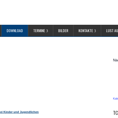
DOWNLOAD
TERMINE
BILDER
KONTAKTE
LUST A
Näc
Kal
TC
bei Kinder und Jugendlichen