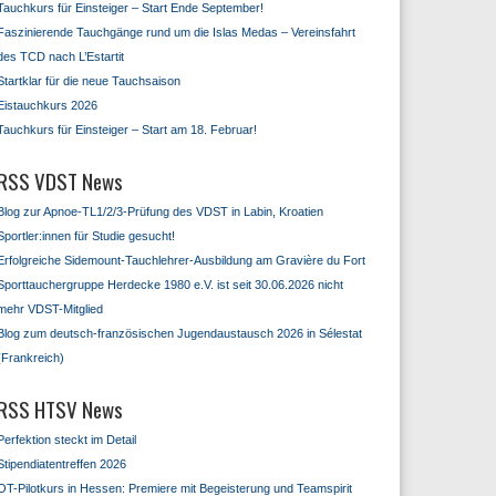
Tauchkurs für Einsteiger – Start Ende September!
Faszinierende Tauchgänge rund um die Islas Medas – Vereinsfahrt
des TCD nach L’Estartit
Startklar für die neue Tauchsaison
Eistauchkurs 2026
Tauchkurs für Einsteiger – Start am 18. Februar!
VDST News
Blog zur Apnoe-TL1/2/3-Prüfung des VDST in Labin, Kroatien
Sportler:innen für Studie gesucht!
Erfolgreiche Sidemount-Tauchlehrer-Ausbildung am Gravière du Fort
Sporttauchergruppe Herdecke 1980 e.V. ist seit 30.06.2026 nicht
mehr VDST-Mitglied
Blog zum deutsch-französischen Jugendaustausch 2026 in Sélestat
(Frankreich)
HTSV News
Perfektion steckt im Detail
Stipendiatentreffen 2026
OT-Pilotkurs in Hessen: Premiere mit Begeisterung und Teamspirit