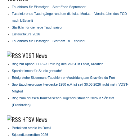
Tauchkurs für Einsteiger – Start Ende September!
Faszinierende Tauchgänge rund um die Islas Medas – Vereinsfahrt des TCD
nach L’Estartit
Startklar für die neue Tauchsaison
Eistauchkurs 2026
Tauchkurs für Einsteiger – Start am 18. Februar!
VDST News
Blog zur Apnoe-TL1/2/3-Prüfung des VDST in Labin, Kroatien
Sportler:innen für Studie gesucht!
Erfolgreiche Sidemount-Tauchlehrer-Ausbildung am Gravière du Fort
Sporttauchergruppe Herdecke 1980 e.V. ist seit 30.06.2026 nicht mehr VDST-
Mitglied
Blog zum deutsch-französischen Jugendaustausch 2026 in Sélestat
(Frankreich)
HTSV News
Perfektion steckt im Detail
Stipendiatentreffen 2026