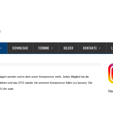
DOWNLOAD
TERMINE
BILDER
KONTAKTE
L
agert werden und in dem unser Kompressor steht. Jedes Mitglied hat die
u leihen und das DTG wieder mit unserem Kompressor füllen (zu lassen). Die
5 Uhr statt.
Näc