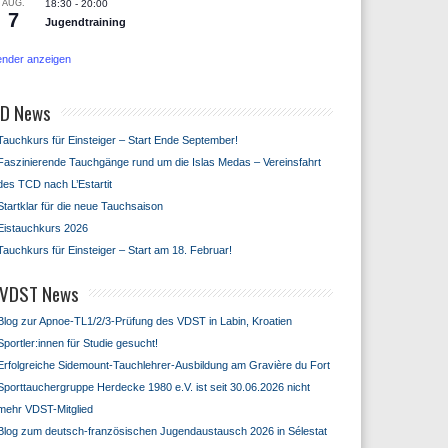
AUG.
18:30
-
20:00
7
Jugendtraining
ender anzeigen
D News
Tauchkurs für Einsteiger – Start Ende September!
Faszinierende Tauchgänge rund um die Islas Medas – Vereinsfahrt
des TCD nach L’Estartit
Startklar für die neue Tauchsaison
Eistauchkurs 2026
Tauchkurs für Einsteiger – Start am 18. Februar!
VDST News
Blog zur Apnoe-TL1/2/3-Prüfung des VDST in Labin, Kroatien
Sportler:innen für Studie gesucht!
Erfolgreiche Sidemount-Tauchlehrer-Ausbildung am Gravière du Fort
Sporttauchergruppe Herdecke 1980 e.V. ist seit 30.06.2026 nicht
mehr VDST-Mitglied
Blog zum deutsch-französischen Jugendaustausch 2026 in Sélestat