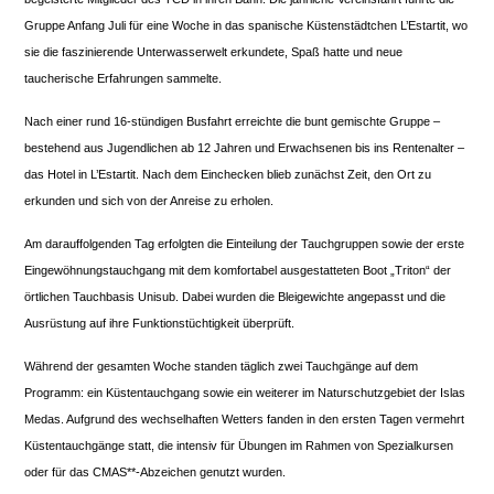
Gruppe Anfang Juli für eine Woche in das spanische Küstenstädtchen L’Estartit, wo
sie die faszinierende Unterwasserwelt erkundete, Spaß hatte und neue
taucherische Erfahrungen sammelte.
Nach einer rund 16-stündigen Busfahrt erreichte die bunt gemischte Gruppe –
bestehend aus Jugendlichen ab 12 Jahren und Erwachsenen bis ins Rentenalter –
das Hotel in L’Estartit. Nach dem Einchecken blieb zunächst Zeit, den Ort zu
erkunden und sich von der Anreise zu erholen.
Am darauffolgenden Tag erfolgten die Einteilung der Tauchgruppen sowie der erste
Eingewöhnungstauchgang mit dem komfortabel ausgestatteten Boot „Triton“ der
örtlichen Tauchbasis Unisub. Dabei wurden die Bleigewichte angepasst und die
Ausrüstung auf ihre Funktionstüchtigkeit überprüft.
Während der gesamten Woche standen täglich zwei Tauchgänge auf dem
Programm: ein Küstentauchgang sowie ein weiterer im Naturschutzgebiet der Islas
Medas. Aufgrund des wechselhaften Wetters fanden in den ersten Tagen vermehrt
Küstentauchgänge statt, die intensiv für Übungen im Rahmen von Spezialkursen
oder für das CMAS**-Abzeichen genutzt wurden.