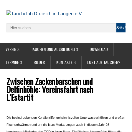
VEREIN
TAUCHEN UND AUSBILDUNG
DOWNLOAD
TERMINE
BILDER
KONTAKTE
LUST AUF TAUCHEN?
Zwischen Zackenbarschen und
Delfinhöhle: Vereinsfahrt nach
L’Estartit
Die beeindruckenden Korallenriffe, geheimnisvollen Unterwasserhöhlen und großen
Fischschwärme rund um die Islas Medas zogen auch in diesem Jahr 26
begeisterte Mitglieder des TCD in ihren Bann. Die jährliche Vereinsfahrt führte die