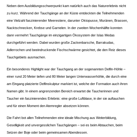
Neben dem Ausbildungsschwerpunkt kam natürlich auch das Naturerlebnis nicht
zu kurz. Während der Tauchgänge an der Küste entdeckten die Teilnehmenden
eine Vielzahl faszinierender Meerestiere, darunter Oktopusse, Muränen, Brassen,
Nacktschnecken, Krebse und Garnelen. In der zweiten Wochenhälfte konnten
dann vermehrt Tauchgänge im einzigartigen Ökosystem der Islas Medas
durchgeführt werden. Dabei wurden große Zackenbarsche, Barrakudas,
Adlerrochen und beeindruckende Fischschwärme gesichtet, die den Reiz dieses
Tauchgebiets ausmachen.
Ein besonderes Highlight war der Tauchgang an der sogenannten Delfin-Höhle –
einer rund 20 Meter tiefen und 80 Meter langen Unterwasserhöhle, die durch eine
am Eingang platzierte Delfinskulptur markiert ist, welche der Formation auch ihren
Namen gibt. In einem angrenzenden Bereich erwartet die Taucherinnen und
Taucher ein faszinierendes Erlebnis: eine große Luftblase, in der sie auftauchen
und für einen Moment den Atemregler absetzen können.
Die Fahrt bot allen Teilnehmenden eine ideale Mischung aus Weiterbildung,
Geselligkeit und unvergesslichen Tauchgängen – sei es beim Abtauchen, beim
Setzen der Boje oder beim gemeinsamen Abendessen.