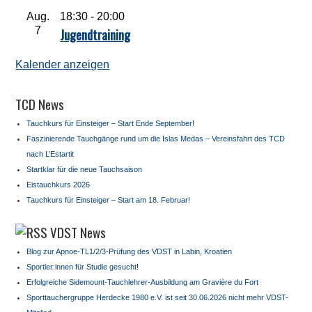
Aug.
18:30
-
20:00
7
Jugendtraining
Kalender anzeigen
TCD News
Tauchkurs für Einsteiger – Start Ende September!
Faszinierende Tauchgänge rund um die Islas Medas – Vereinsfahrt des TCD
nach L’Estartit
Startklar für die neue Tauchsaison
Eistauchkurs 2026
Tauchkurs für Einsteiger – Start am 18. Februar!
VDST News
Blog zur Apnoe-TL1/2/3-Prüfung des VDST in Labin, Kroatien
Sportler:innen für Studie gesucht!
Erfolgreiche Sidemount-Tauchlehrer-Ausbildung am Gravière du Fort
Sporttauchergruppe Herdecke 1980 e.V. ist seit 30.06.2026 nicht mehr VDST-