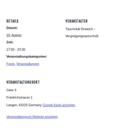
DETAILS
VERANSTALTER
Datum:
Tauchclub Dreieich –
15. August
Vergnügungsausschuß
Zeit:
17:00 - 23:30
Veranstaltungskategorien:
Feste
,
Veranstaltungen
VERANSTALTUNGSORT
Gleis 5
Friedrichstrasse 1
Langen
,
63225
Germany
Google Karte anzeigen
Veranstaltungsort-Website anzeigen